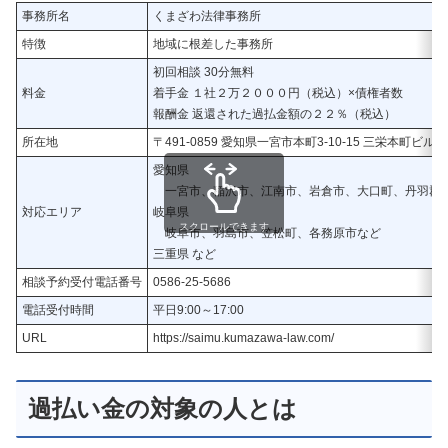
事務所名
くまざわ法律事務所
特徴
地域に根差した事務所
初回相談 30分無料
料金
着手金 １社２万２０００円（税込）×債権者数
報酬金 返還された過払金額の２２％（税込）
所在地
〒491-0859 愛知県一宮市本町3-10-15 三栄本町ビル
愛知県
一宮市、稲沢市、江南市、岩倉市、大口町、丹羽郡、
対応エリア
岐阜県
スクロールできます
岐阜市、羽島市、笠松町、各務原市など
三重県 など
相談予約受付電話番号
0586-25-5686
電話受付時間
平日9:00～17:00
URL
https://saimu.kumazawa-law.com/
過払い金の対象の人とは