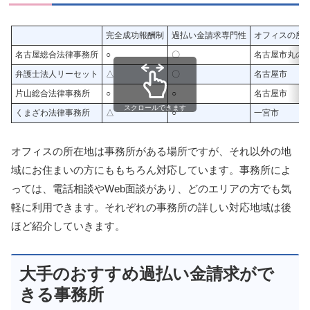
完全成功報酬制
過払い金請求専門性
オフィスの所
名古屋総合法律事務所
○
〇
名古屋市丸の
弁護士法人リーセット
△
〇
名古屋市
片山総合法律事務所
○
○
名古屋市
スクロールできます
くまざわ法律事務所
△
○
一宮市
オフィスの所在地は事務所がある場所ですが、それ以外の地
域にお住まいの方にももちろん対応しています。事務所によ
っては、電話相談やWeb面談があり、どのエリアの方でも気
軽に利用できます。それぞれの事務所の詳しい対応地域は後
ほど紹介していきます。
大手のおすすめ過払い金請求がで
きる事務所