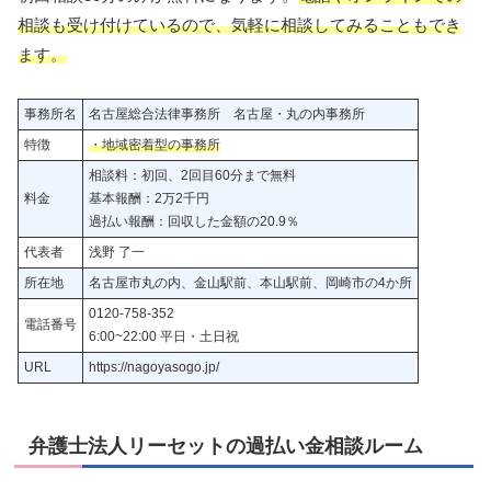
相談も受け付けているので、気軽に相談してみることもでき
ます。
事務所名
名古屋総合法律事務所 名古屋・丸の内事務所
特徴
・地域密着型の事務所
相談料：初回、2回目60分まで無料
料金
基本報酬：2万2千円
過払い報酬：回収した金額の20.9％
代表者
浅野 了一
所在地
名古屋市丸の内、金山駅前、本山駅前、岡崎市の4か所
0120-758-352
電話番号
6:00~22:00 平日・土日祝
URL
https://nagoyasogo.jp/
弁護士法人リーセットの
過払い金相談ルーム