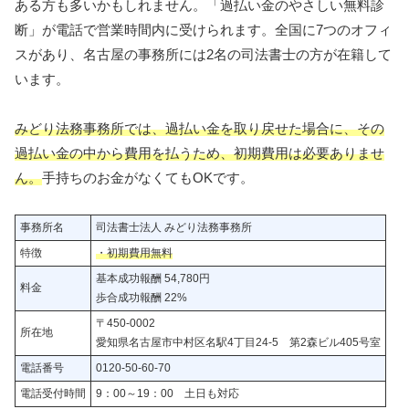
ある方も多いかもしれません。「過払い金のやさしい無料診
断」が電話で営業時間内に受けられます。全国に7つのオフィ
スがあり、名古屋の事務所には2名の司法書士の方が在籍して
います。
みどり法務事務所では、過払い金を取り戻せた場合に、その
過払い金の中から費用を払うため、初期費用は必要ありませ
ん。
手持ちのお金がなくてもOKです。
事務所名
司法書士法人 みどり法務事務所
特徴
・初期費用無料
基本成功報酬 54,780円
料金
歩合成功報酬 22%
〒450-0002
所在地
愛知県名古屋市中村区名駅4丁目24-5 第2森ビル405号室
電話番号
0120-50-60-70
電話受付時間
9：00～19：00 土日も対応