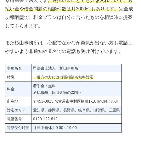
る司法書士法人です
。過払い金にとても力を入れていて、過
払い金や借金問題の相談件数は月3000件もあります。
完全成
功報酬型で、料金プランは自分に合ったものを相談時に提案
してもらえます。
また杉山事務所は，心配でなかなか勇気が出ない方も電話し
やすいよう非通知や匿名での電話も受け付けています。
事務所名
司法書士法人 杉山事務所
特徴
・遠方の方には出張相談も無料対応
着手金：無料
料金
過払報酬：回収金額の22%~
所在地
〒453-0015 名古屋市中村区椿町1-16 IMONビル3F
対応エリア
愛知県、静岡県、長野県、岐阜県、滋賀県、三重県
電話番号
0120-122-812
電話受付時間
【年中無休】9:00～19:00