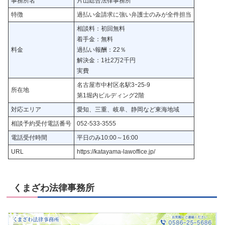
事務所名
片山総合法律事務所
特徴
過払い金請求に強い弁護士のみが全件担当
相談料：初回無料
着手金：無料
料金
過払い報酬：22％
解決金：1社2万2千円
実費
名古屋市中村区名駅3ｰ25-9
所在地
第1堀内ビルディング2階
対応エリア
愛知、三重、岐阜、静岡など東海地域
相談予約受付電話番号
052-533-3555
電話受付時間
平日のみ10:00～16:00
URL
https://katayama-lawoffice.jp/
くまざわ法律事務所