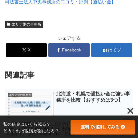
司法書士法人中央事務所の口コミ・評判【過払い金】
エリア別の事務所
シェアする
X
Facebook
はてブ
関連記事
北海道・札幌で過払い金に強い事
エリア別の事務所
務所を比較【おすすめは3つ】
私の借金はいくら減る？
北海道で過払い金請求をしたい方に向けて、たくさんある事務所の中
無料で相談してみる
から、おすすめの事務所3つとそのほかの厳選した事務所を紹介して
どうすれば返済が楽になる？
いきます。 またこの記事では、どんな事務所を選べばいいか、たく