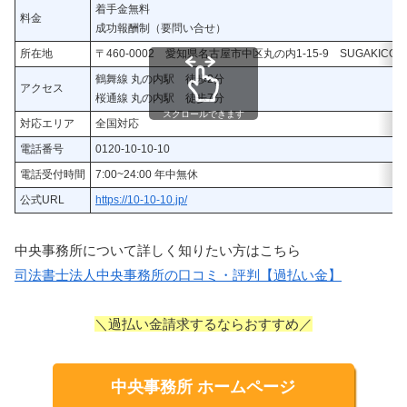
着手金無料
料金
成功報酬制（要問い合せ）
所在地
〒460-0002 愛知県名古屋市中区丸の内1-15-9 SUGAKICO
鶴舞線 丸の内駅 徒歩2分
アクセス
桜通線 丸の内駅 徒歩7分
スクロールできます
対応エリア
全国対応
電話番号
0120-10-10-10
電話受付時間
7:00~24:00 年中無休
公式URL
https://10-10-10.jp/
中央事務所について詳しく知りたい方はこちら
司法書士法人中央事務所の口コミ・評判【過払い金】
＼過払い金請求するならおすすめ／
中央事務所 ホームページ