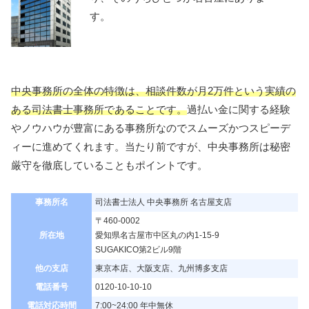
す。
中央事務所の全体の特徴は、相談件数が月2万件という実績の
ある司法書士事務所であることです。
過払い金に関する経験
やノウハウが豊富にある事務所なのでスムーズかつスピーデ
ィーに進めてくれます。当たり前ですが、中央事務所は秘密
厳守を徹底していることもポイントです。
事務所名
司法書士法人 中央事務所 名古屋支店
〒460-0002
所在地
愛知県名古屋市中区丸の内1-15-9
SUGAKICO第2ビル9階
他の支店
東京本店、大阪支店、九州博多支店
電話番号
0120-10-10-10
電話対応時間
7:00~24:00 年中無休