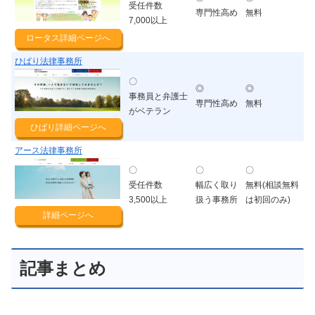
受任件数
専門性高め
無料
7,000以上
ロータス詳細ページへ
ひばり法律事務所
〇
◎
◎
事務員と弁護士
専門性高め
無料
がベテラン
ひばり詳細ページへ
アース法律事務所
〇
〇
〇
受任件数
幅広く取り
無料(相談無料
3,500以上
扱う事務所
は初回のみ)
詳細ページへ
記事まとめ