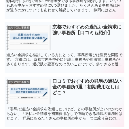
静岡(特に浜松)で過払い金請求ができる事務所を紹介します。いくつ
もある中からおすすめ順に6つ選びました。たくさんある事務所は何
が違うのかについてもあわせて解説していきます。 静岡にはどんな
過払い金の事務所がある？選び方は？ 過払い金の相談が...
京都でおすすめの過払い金請求に
エリア別の事務所
強い事務所【口コミも紹介】
過払い金請求を検討している方にとって、事務所選びは重要な問題で
す。 京都には、京都市内を中心に弁護士事務所や司法書士事務所が
多くあります。選択肢が豊富なのは良いことですが、多すぎると選ぶ
のは困難でしょう。 本記事では、京都でおすすめの過払い...
口コミでおすすめの群馬の過払い
エリア別の事務所
金の事務所9選！初期費用なしは
どこ？
「群馬で過払い金請求を依頼したいけど、どの事務所がよいのかわか
らない」「過払い金請求を初期費用なしで依頼できる群馬の事務所は
どこ？」 群馬にあるたくさんの事務所の中から一つに絞り込むのは
大変でしょう。そこで、今回は群馬で過払い金請求を依頼で...