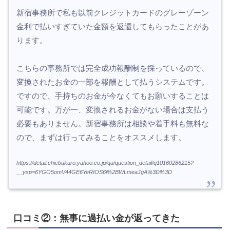
新宿事務所で私も以前クレジットカードのグレーゾーン
金利で払いすぎていた金額を返還してもらったことがあ
ります。
こちらの事務所では完全成功報酬制を採っているので、
変換されたお金の一部を報酬として払うシステムです。
ですので、手持ちのお金が今なくてもお願いすることは
可能です。万が一、変換されるお金がない場合は支払う
必要もありません。新宿事務所は相談や着手料も無料な
ので、まずは行ってみることをオススメします。
https://detail.chiebukuro.yahoo.co.jp/qa/question_detail/q10160286215?
__ysp=6YGO5omV44GE6YeRIOS6i%2BWLmeaJgA%3D%3D
口コミ②：無事に過払い金が返ってきた