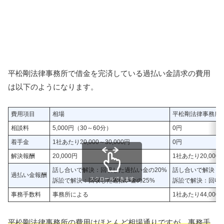
平松剛法律事務所で借金を完済している過払い金請求の費用
は以下のようになります。
費用項目
相場
平松剛法律事務所
相談料
5,000円（30～60分）
0円
着手金
1社あたり20,000～30,000円
0円
解決報酬
20,000円
1社あたり20,00
話し合いで解決：回収した過払い金の20%
話し合いで解決：
過払い金報酬
スクロールできます
訴訟で解決：回収した過払い金の25%
訴訟で解決：回収
事務手数料
事務所による
1社あたり44,000
平松剛法律事務所の費用はほとんど相場通りですが、事務手