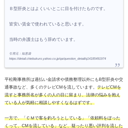
Ｂ型肝炎とはよくいいとこに目を付けたものです。
皆安い賃金で使われていると思います。
当時の弁護士はもう辞めています。
引用元：知恵袋
https://detail.chiebukuro.yahoo.co.jp/qa/question_detail/q14185491974
平松剛事務所は過払い金請求や債務整理以外にもB型肝炎や交
通事故など、多くのテレビCMを流しています。
テレビCMを
流すと事務所名が多くの人の目に留まり、法律の悩みを抱え
ている人が気軽に相談しやすくなるはずです。
一方で、「ＣＭで客を釣ろうとしている」「依頼料をぼった
くって、CMを流している」など、疑ったり悪い評判を流した