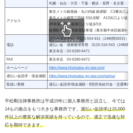
札幌・仙台・大宮・千葉・横浜・長野・名古屋・京
東京メトロ銀座線・丸の内線 銀座駅 C3番出口より
東京メトロ都営三田線 日比谷駅 A13出口より徒歩
アクセス
JR有楽町駅 銀座口より徒歩5分
提携駐車場 西銀座駐車場（東京都中央区銀座6-4-
フリーダイヤル 0120-554-931（24時間365日）
スクロールできます
電話
過払い金・債務整理専用 0120-316-543（24時間3
東京本店：03-6280-6471
FAX
東京本店 03-6280-6472
ホームページ
https://www.hiramatsu-go-law.com/
過払い金請求・借金減額
https://www.hiramatsu-go-law.com/saimu/
取扱い業務
過払い金請求/借金減額・B型肝炎給付金・交通事故
平松剛法律事務所は平成19年に個人事務所と設立し、今では
14もの拠点をもつ大きな事務所です。
過払い金請求は15,000
件以上の豊富な解決実績を持っているので、適正で迅速な対
応を期待できます。