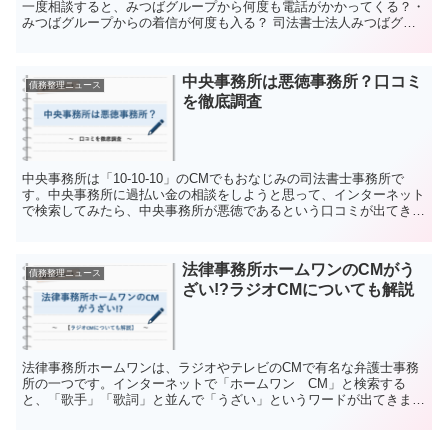
一度相談すると、みつばグループから何度も電話がかかってくる？・
みつばグループからの着信が何度も入る？ 司法書士法人みつばグル
ープはネット上で「電話がしつこい」といった評判がありま...
中央事務所は悪徳事務所？口コミ
債務整理ニュース
を徹底調査
中央事務所は「10-10-10」のCMでもおなじみの司法書士事務所で
す。中央事務所に過払い金の相談をしようと思って、インターネット
で検索してみたら、中央事務所が悪徳であるという口コミが出てきて
驚いた人もいるかもしれません。この記事では、中央...
法律事務所ホームワンのCMがう
債務整理ニュース
ざい!?ラジオCMについても解説
法律事務所ホームワンは、ラジオやテレビのCMで有名な弁護士事務
所の一つです。インターネットで「ホームワン CM」と検索する
と、「歌手」「歌詞」と並んで「うざい」というワードが出てきま
す。しかし本当にホームワンのCMは「うざい」のでしょうか？...