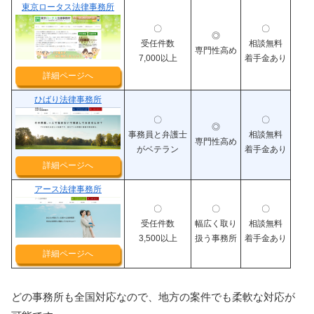
東京ロータス法律事務所
〇
〇
◎
受任件数
相談無料
専門性高め
7,000以上
着手金あり
詳細ページへ
ひばり法律事務所
〇
〇
◎
事務員と弁護士
相談無料
専門性高め
がベテラン
着手金あり
詳細ページへ
アース法律事務所
〇
〇
〇
受任件数
幅広く取り
相談無料
3,500以上
扱う事務所
着手金あり
詳細ページへ
どの事務所も全国対応なので、地方の案件でも柔軟な対応が