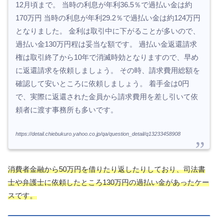
12月頃まで。 当時の利息が年利36.5％で過払い金は約
170万円 当時の利息が年利29.2％で過払い金は約124万円
となりました。 金利は取引中に下がることが多いので、
過払い金130万円程は妥当な額です。 過払い金返還請求
権は取引終了から10年で消滅時効となりますので、早め
に返還請求を依頼しましょう。 その時、請求費用総額を
確認して安いところに依頼しましょう。 着手金は0円
で、実際に返還された金員から請求費用を差し引いて依
頼者に渡す事務所も多いです。
https://detail.chiebukuro.yahoo.co.jp/qa/question_detail/q13233458908
消費者金融から50万円を借りたり返したりしており、司法書
士や弁護士に依頼したところ130万円の過払い金があったケー
スです。