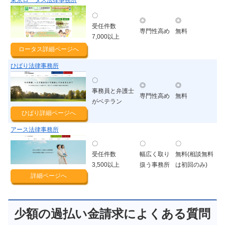
〇
◎
◎
受任件数
専門性高め
無料
7,000以上
ロータス詳細ページへ
ひばり法律事務所
〇
◎
◎
事務員と弁護士
専門性高め
無料
がベテラン
ひばり詳細ページへ
アース法律事務所
〇
〇
〇
受任件数
幅広く取り
無料(相談無料
3,500以上
扱う事務所
は初回のみ)
詳細ページへ
少額の過払い金請求によくある質問