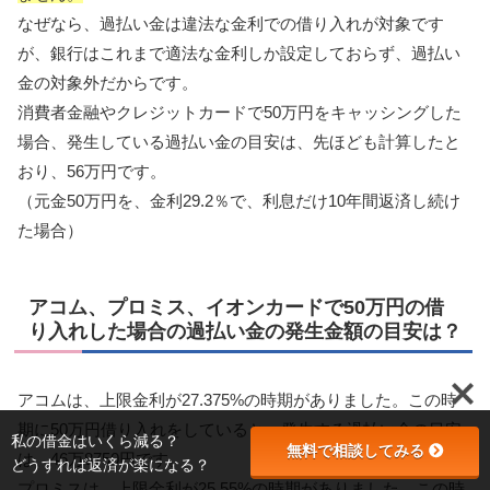
なぜなら、過払い金は違法な金利での借り入れが対象です
が、銀行はこれまで適法な金利しか設定しておらず、過払い
金の対象外だからです。
消費者金融やクレジットカードで50万円をキャッシングした
場合、発生している過払い金の目安は、先ほども計算したと
おり、56万円です。
（元金50万円を、金利29.2％で、利息だけ10年間返済し続け
た場合）
アコム、プロミス、イオンカードで50万円の借
り入れした場合の過払い金の発生金額の目安は？
アコムは、上限金利が27.375%の時期がありました。この時
期に50万円借り入れをしていると、発生する過払い金の目安
私の借金はいくら減る？
無料で相談してみる
は、46万8750円です。
どうすれば返済が楽になる？
プロミスは、上限金利が25.55%の時期がありました。この時