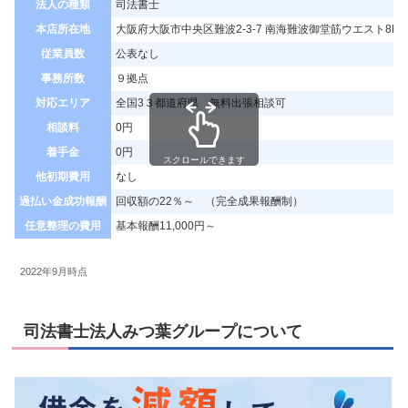
法人の種類
司法書士
本店所在地
大阪府大阪市中央区難波2-3-7 南海難波御堂筋ウエスト8F
従業員数
公表なし
事務所数
９拠点
対応エリア
全国3３都道府県 無料出張相談可
相談料
0円
着手金
0円
スクロールできます
他初期費用
なし
過払い金成功報酬
回収額の22％～ （完全成果報酬制）
任意整理の費用
基本報酬11,000円～
2022年9月時点
司法書士法人みつ葉グループについて