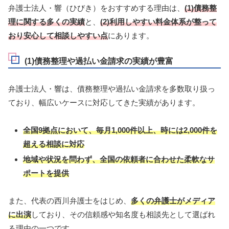
弁護士法人・響（ひびき）をおすすめする理由は、
(1)債務整
理に関する多くの実績
と、
(2)利用しやすい料金体系が整って
おり安心して相談しやすい点
にあります。
(1)
債務整理や過払い金請求の実績が豊富
弁護士法人・響は、債務整理や過払い金請求を多数取り扱っ
ており、幅広いケースに対応してきた実績があります。
全国9拠点において、毎月1,000件以上、時には2,000件を
超える相談に対応
地域や状況を問わず、全国の依頼者に合わせた柔軟なサ
ポートを提供
また、代表の西川弁護士をはじめ、
多くの弁護士がメディア
に出演
しており、その信頼感や知名度も相談先として選ばれ
る理由の一つです。