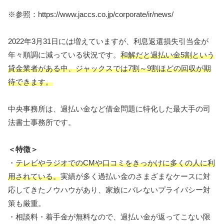
※参照：https://www.jaccs.co.jp/corporate/ir/news/
2022年3月31日には増えていますが、利息返還損失引当金が
年々順調に減っている状況です。
和解だと過払い金5割という
貸金業者がある中、ジャックスでは7割～9割ほどの回収が期
待できます。
中央事務所は、過払い金など借金問題に特化した最大手の司
法書士事務所です。
＜特徴＞
・
テレビやラジオでのCMや口コミをきっかけに多くの人に利
用されている。
実績が多く過払い金のさまざまなケースに対
応してきたノウハウがあり、家族にバレないプライバシー対
策も厳重。
・相談料・着手金が無料なので、過払い金が返ってこない限