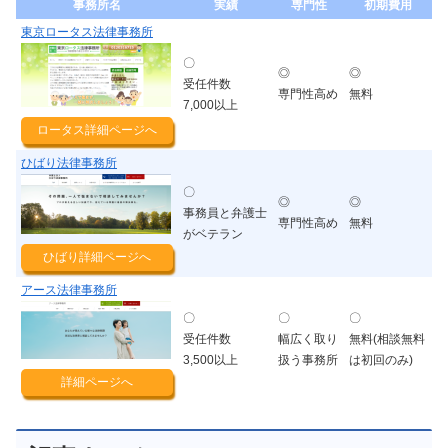
事務所名
実績
専門性
初期費用
東京ロータス法律事務所
〇
◎
◎
受任件数
専門性高め
無料
7,000以上
ロータス詳細ページへ
ひばり法律事務所
〇
◎
◎
事務員と弁護士
専門性高め
無料
がベテラン
ひばり詳細ページへ
アース法律事務所
〇
〇
〇
受任件数
幅広く取り
無料(相談無料
3,500以上
扱う事務所
は初回のみ)
詳細ページへ