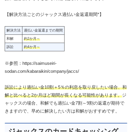
【解決方法ごとのジャックス過払い金返還期間*】
解決方法
過払い金返還までの期間
和解
約2か月～
訴訟
約4か月～
※参照：https://saimuseiri-
sodan.com/kabaraikin/company/jaccs/
訴訟により過払い金10割＋5％の利息を取り戻したい場合、和
解と比べると2か月ほど期間が長くなる可能性があります。
ジ
ャックスの場合、和解でも過払い金7割～9割の返還が期待で
きますので、早めに解決したい方は和解がおすすめです。
ジャックスのカードキャッシング