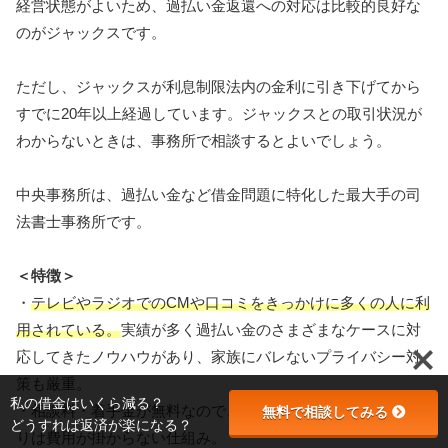
経営状態がよいため、過払い金返還への対応は比較的良好な
のがジャックスです。
ただし、ジャックスが利息制限法内の金利に引き下げてから
すでに20年以上経過しています。ジャックスとの取引状況が
わからないときは、事務所で相談するとよいでしょう。
中央事務所は、過払い金など借金問題に特化した最大手の司
法書士事務所です。
＜特徴＞
・
テレビやラジオでのCMや口コミをきっかけに多くの人に利
用されている。
実績が多く過払い金のさまざまなケースに対
応してきたノウハウがあり、家族にバレないプライバシー対
策も厳重。
私の借金はいくら減る？
・相談料・着手金が無料なので、過払い金が返ってこない限
無料で相談してみる
どうすれば返済が楽になる？
りは費用が掛からない仕組み。